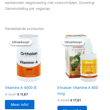
aanbevolen dagdosering niet overschrijden. Dosering:
Samenstelling per vegacap.
Gerelateerde producten
Uitverkoop!
Uitverkoop!
Uitverkoop!
Uitverkoop!
Vitamine A 4000 IE
Emulsan Vitamine A 800
mcg
Oorspronkelijke
Huidige
€
13,97
€
11,87
prijs
prijs
Oorspronkelijke
Huidige
€
20,95
€
17,81
was:
is:
prijs
prijs
Meer info!
€ 13,97.
€ 11,87.
was:
is: