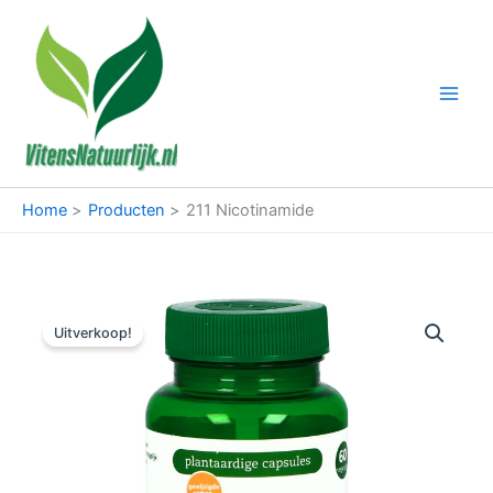
Ga
naar
de
inhoud
Home
Producten
211 Nicotinamide
Uitverkoop!