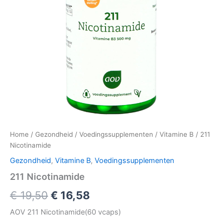
Home
/
Gezondheid
/
Voedingssupplementen
/
Vitamine B
/ 211
Nicotinamide
Gezondheid
,
Vitamine B
,
Voedingssupplementen
211 Nicotinamide
Oorspronkelijke
Huidige
€
19,50
€
16,58
prijs
prijs
AOV 211 Nicotinamide(60 vcaps)