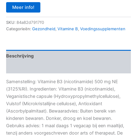
was:
is:
Meer info!
€ 19,50.
€ 16,58.
SKU:
84a82d7917f0
Categorieën:
Gezondheid
,
Vitamine B
,
Voedingssupplementen
Beschrijving
Aanvullende informatie
Samenstelling: Vitamine B3 (nicotinamide) 500 mg NE
(3125%RI). Ingredienten: Vitamine B3 (nicotinamide),
Veganistische capsule (Hydroxypropylmethylcellulose),
Vulstof (Microkristallijne cellulose), Antioxidant
(Ascorbylpalmitaat). Bewaaradvies: Buiten bereik van
kinderen bewaren. Donker, droog en koel bewaren.
Gebruiks advies: 1 maal daags 1 vegacap bij een maaltijd,
tenzij anders voorgeschreven door arts of therapeut. De