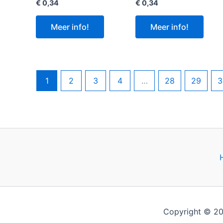
€
0,34
€
0,34
Meer info!
Meer info!
1
2
3
4
…
28
29
3
Copyright © 20