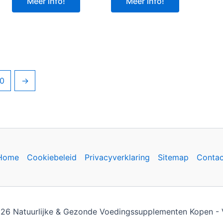
Meer info!
Meer info!
0
→
Home
Cookiebeleid
Privacyverklaring
Sitemap
Contac
26 Natuurlijke & Gezonde Voedingssupplementen Kopen - Vi