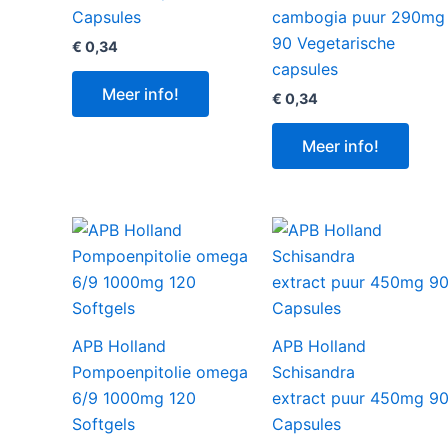
Capsules
cambogia puur 290mg
90 Vegetarische
€
0,34
capsules
Meer info!
€
0,34
Meer info!
APB Holland
APB Holland
Pompoenpitolie omega
Schisandra
6/9 1000mg 120
extract puur 450mg 9
Softgels
Capsules