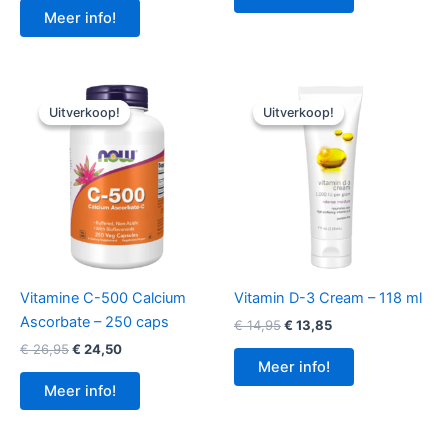
€ 26,95.
€ 25,95.
was:
is:
Meer info!
€ 12,95.
€ 11,05.
Uitverkoop!
Uitverkoop!
Uitverkoop!
Uitverkoop!
Vitamine C-500 Calcium
Vitamin D-3 Cream – 118 ml
Ascorbate – 250 caps
Oorspronkelijke
Huidige
€
14,95
€
13,85
prijs
prijs
Oorspronkelijke
Huidige
€
26,95
€
24,50
was:
is:
prijs
prijs
Meer info!
€ 14,95.
€ 13,85.
was:
is:
Meer info!
€ 26,95.
€ 24,50.