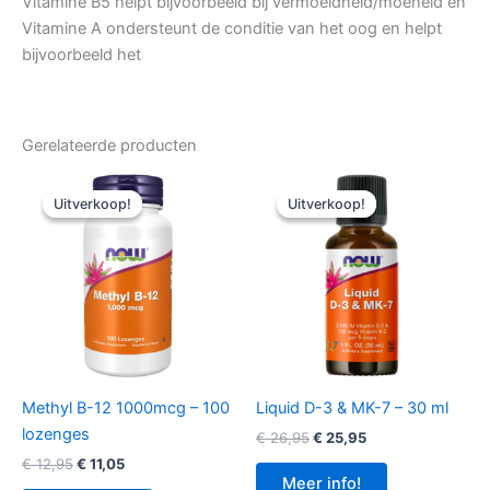
Vitamine B5 helpt bijvoorbeeld bij vermoeidheid/moeheid en
Vitamine A ondersteunt de conditie van het oog en helpt
bijvoorbeeld het
Gerelateerde producten
Uitverkoop!
Uitverkoop!
Uitverkoop!
Uitverkoop!
Methyl B-12 1000mcg – 100
Liquid D-3 & MK-7 – 30 ml
lozenges
Oorspronkelijke
Huidige
€
26,95
€
25,95
prijs
prijs
Oorspronkelijke
Huidige
€
12,95
€
11,05
was:
is:
prijs
prijs
Meer info!