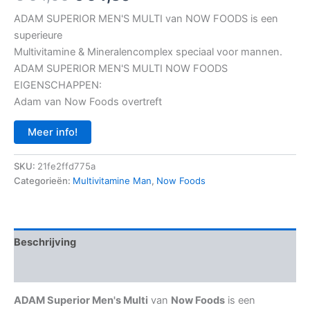
prijs
prijs
ADAM SUPERIOR MEN'S MULTI van NOW FOODS is een
superieure
was:
is:
Multivitamine & Mineralencomplex speciaal voor mannen.
€ 54,95.
€ 54,80.
ADAM SUPERIOR MEN'S MULTI NOW FOODS
EIGENSCHAPPEN:
Adam van Now Foods overtreft
Meer info!
SKU:
21fe2ffd775a
Categorieën:
Multivitamine Man
,
Now Foods
Beschrijving
Aanvullende informatie
ADAM Superior Men's Multi
van
Now Foods
is een