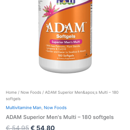
Home
/
Now Foods
/ ADAM Superior Men&apos;s Multi – 180
softgels
Multivitamine Man
,
Now Foods
ADAM Superior Men's Multi – 180 softgels
Oorspronkelijke
Huidige
€
54,95
€
54,80