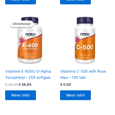
€ 11,95.
€ 10,45.
Uitverkoop!
Uitverkoop!
Vitamine E 400IU D-Alpha
Vitamine C-500 with Rose
Tocopheryl – 250 softgels
Hips – 100 tabl
Oorspronkelijke
Huidige
€
36,95
€
29,65
€
0,00
prijs
prijs
was:
is:
Meer info!
Meer info!
€ 36,95.
€ 29,65.