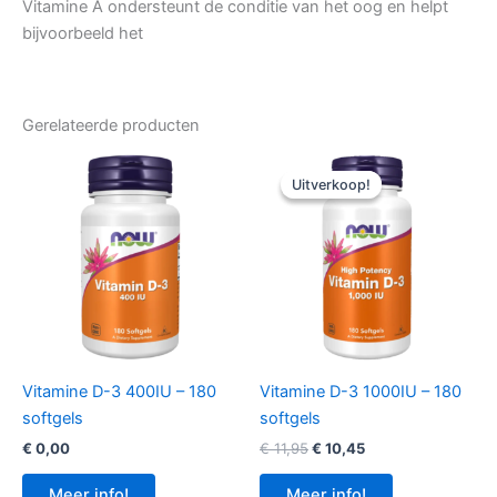
Vitamine A ondersteunt de conditie van het oog en helpt
bijvoorbeeld het
Gerelateerde producten
Uitverkoop!
Uitverkoop!
Vitamine D-3 400IU – 180
Vitamine D-3 1000IU – 180
softgels
softgels
Oorspronkelijke
Huidige
€
0,00
€
11,95
€
10,45
prijs
prijs
was:
is:
Meer info!
Meer info!