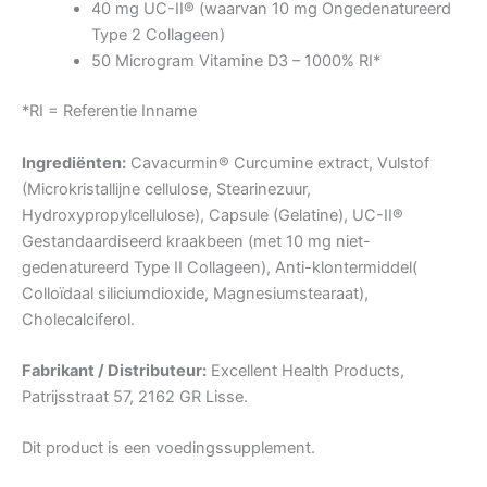
40 mg UC-II® (waarvan 10 mg Ongedenatureerd
Type 2 Collageen)
50 Microgram Vitamine D3 – 1000% RI*
*RI = Referentie Inname
Ingrediënten:
Cavacurmin® Curcumine extract, Vulstof
(Microkristallijne cellulose, Stearinezuur,
Hydroxypropylcellulose), Capsule (Gelatine), UC-II®
Gestandaardiseerd kraakbeen (met 10 mg niet-
gedenatureerd Type II Collageen), Anti-klontermiddel(
Colloïdaal siliciumdioxide, Magnesiumstearaat),
Cholecalciferol.
Fabrikant / Distributeur:
Excellent Health Products,
Patrijsstraat 57, 2162 GR Lisse.
Dit product is een voedingssupplement.