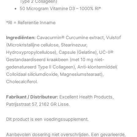
Type 2 Collageen)
50 Microgram Vitamine D3 – 1000% RI*
*RI = Referentie Inname
Ingrediënten:
Cavacurmin® Curcumine extract, Vulstof
(Microkristallijne cellulose, Stearinezuur,
Hydroxypropylcellulose), Capsule (Gelatine), UC-II®
Gestandaardiseerd kraakbeen (met 10 mg niet-
gedenatureerd Type II Collageen), Anti-klontermiddel(
Colloïdaal siliciumdioxide, Magnesiumstearaat),
Cholecalciferol.
Fabrikant / Distributeur:
Excellent Health Products,
Patrijsstraat 57, 2162 GR Lisse.
Dit product is een voedingssupplement.
Aanbevolen dosering niet overschrijden. Een gevarieerde,