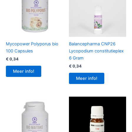
Mycopower Polyporus bio
Balancepharma CNP26
100 Capsules
Lycopodium constitutieplex
6 Gram
€
0,34
€
0,34
Meer info!
Meer info!