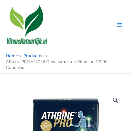
Ga
naar
de
inhoud
Home
Producten
Athrine PRO – UC-II Cavacurmin en Vitamine D3 90
Capsules