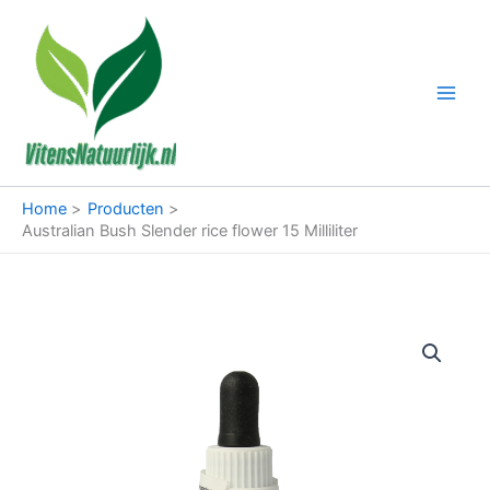
Ga
naar
de
inhoud
Home
Producten
Australian Bush Slender rice flower 15 Milliliter