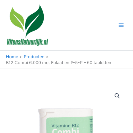
Ga
naar
de
inhoud
Home
Producten
B12 Combi 6.000 met Folaat en P-5-P – 60 tabletten