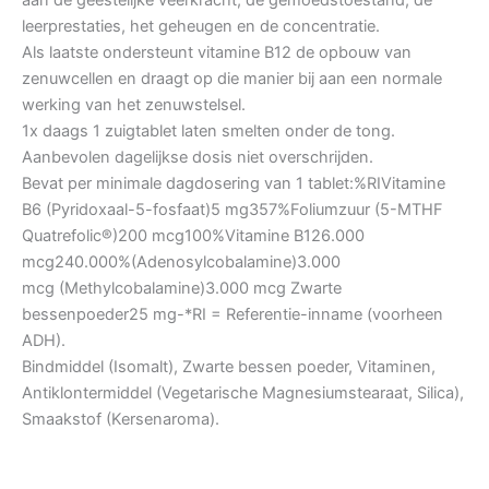
aan de geestelijke veerkracht, de gemoedstoestand, de
leerprestaties, het geheugen en de concentratie.
Als laatste ondersteunt vitamine B12 de opbouw van
zenuwcellen en draagt op die manier bij aan een normale
werking van het zenuwstelsel.
1x daags 1 zuigtablet laten smelten onder de tong.
Aanbevolen dagelijkse dosis niet overschrijden.
Bevat per minimale dagdosering van 1 tablet:%RIVitamine
B6 (Pyridoxaal-5-fosfaat)5 mg357%Foliumzuur (5-MTHF
Quatrefolic®)200 mcg100%Vitamine B126.000
mcg240.000%(Adenosylcobalamine)3.000
mcg (Methylcobalamine)3.000 mcg Zwarte
bessenpoeder25 mg-*RI = Referentie-inname (voorheen
ADH).
Bindmiddel (Isomalt), Zwarte bessen poeder, Vitaminen,
Antiklontermiddel (Vegetarische Magnesiumstearaat, Silica),
Smaakstof (Kersenaroma).