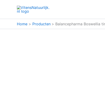
Ga
naar
de
inhoud
Home
Producten
Balancepharma Boswellia tinc