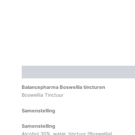
Beschrijving
Aanvullende informatie
Balancepharma Boswellia tincturen
Boswellia Tinctuur
Samenstelling
Samenstelling
Alcohol 30%, water, tinctuur (Boswellia)