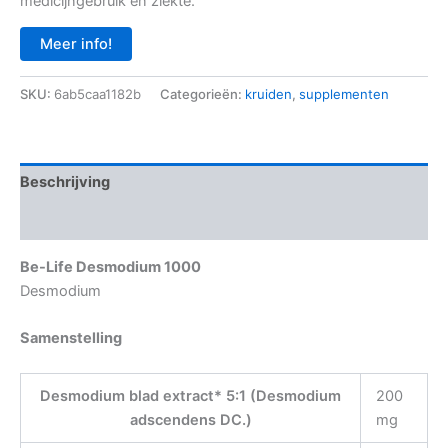
medicijngebruik en ziekte.
Meer info!
SKU:
6ab5caa1182b
Categorieën:
kruiden
,
supplementen
Beschrijving
Aanvullende informatie
Be-Life Desmodium 1000
Desmodium
Samenstelling
Desmodium blad extract* 5:1 (Desmodium
200
adscendens DC.)
mg