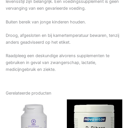
levensstijl zijn belangrijk. Een voedingssupplement is geen
vervanging van een gevarieerde voeding.
Buiten bereik van jonge kinderen houden.
Droog, afgesloten en bij kamertemperatuur bewaren, tenzij
anders geadviseerd op het etiket.
Raadpleeg een deskundige alvorens supplementen te
gebruiken in geval van zwangerschap, lactatie,
medicijngebruik en ziekte.
Gerelateerde producten