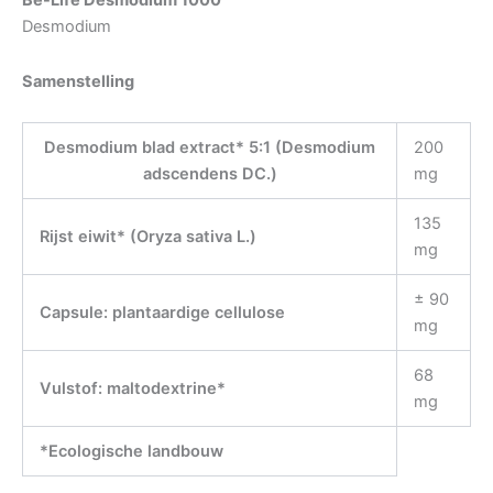
Be-Life Desmodium 1000
Desmodium
Samenstelling
Desmodium blad extract* 5:1 (Desmodium
200
adscendens DC.)
mg
135
Rijst eiwit* (Oryza sativa L.)
mg
± 90
Capsule: plantaardige cellulose
mg
68
Vulstof: maltodextrine*
mg
*Ecologische landbouw