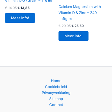
Vitamin D-3 Cream – 118 ml
Calcium Magnesium with
Oorspronkelijke
Huidige
€
14,95
€
13,85
prijs
prijs
Vitamin D & Zinc – 240
was:
is:
Meer info!
softgels
€ 14,95.
€ 13,85.
Oorspronkelijke
Huidige
€
29,95
€
25,50
prijs
prijs
was:
is:
Meer info!
€ 29,95.
€ 25,50.
Home
Cookiebeleid
Privacyverklaring
Sitemap
Contact