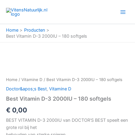
Ga
naar
de
inhoud
Home
Producten
Best Vitamin D-3 2000IU – 180 softgels
Home
/
Vitamine D
/ Best Vitamin D-3 2000IU – 180 softgels
Doctor&apos;s Best
,
Vitamine D
Best Vitamin D-3 2000IU – 180 softgels
€
0,00
BEST VITAMIN D-3 2000IU van DOCTOR'S BEST speelt een
grote rol bij het
behouden van sterke spieren.