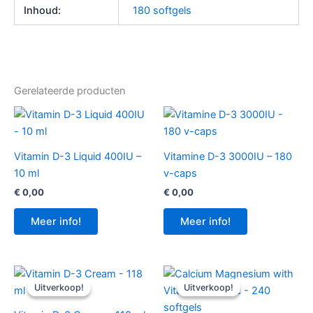
Inhoud:
180 softgels
Gerelateerde producten
Vitamin D-3 Liquid 400IU –
Vitamine D-3 3000IU – 180
10 ml
v-caps
€
0,00
€
0,00
Meer info!
Meer info!
Uitverkoop!
Uitverkoop!
Uitverkoop!
Uitverkoop!