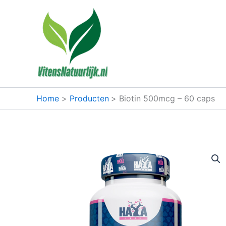
Ga
naar
de
inhoud
Home
Producten
Biotin 500mcg – 60 caps