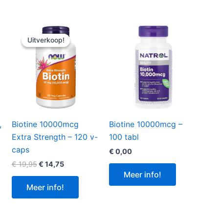
Uitverkoop!
Uitverkoop!
,
Biotine 10000mcg
Biotine 10000mcg –
Extra Strength – 120 v-
100 tabl
caps
€
0,00
Oorspronkelijke
Huidige
€
19,95
€
14,75
prijs
prijs
Meer info!
was:
is:
Meer info!
€ 19,95.
€ 14,75.