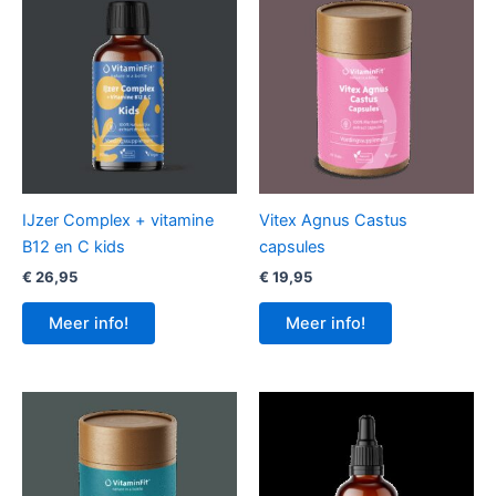
IJzer Complex + vitamine
Vitex Agnus Castus
B12 en C kids
capsules
€
26,95
€
19,95
Meer info!
Meer info!