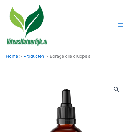
Ga
naar
de
inhoud
Home
Producten
Borage olie druppels