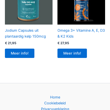
Jodium Capsules uit
Omega 3+ Vitamine A, E, D3
plantaardig kelp 150mcg
& K2 Kids
€
21,95
€
27,95
Meer info!
Meer info!
Home
Cookiebeleid
Privacyverklaring