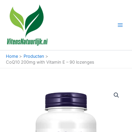
Ga
naar
de
inhoud
Home
Producten
CoQ10 200mg with Vitamin E – 90 lozenges