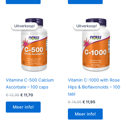
€ 19,95.
€ 16,15.
Uitverkoop!
Uitverkoop!
Uitverkoop!
Uitverkoop!
Vitamine C-500 Calcium
Vitamin C-1000 with Rose
Ascorbate – 100 caps
Hips & Bioflavonoids – 100
tabl
Oorspronkelijke
Huidige
€
12,95
€
11,70
prijs
prijs
Oorspronkelijke
Huidige
€
14,95
€
11,95
was:
is:
prijs
prijs
Meer info!
€ 12,95.
€ 11,70.
was:
is:
Meer info!
€ 14,95.
€ 11,95.