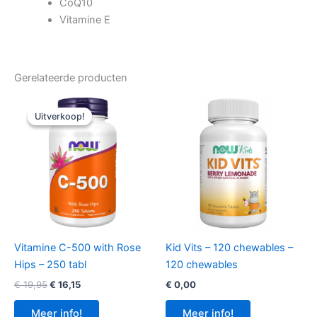
CoQ10
Vitamine E
Gerelateerde producten
Uitverkoop!
Uitverkoop!
Vitamine C-500 with Rose
Kid Vits – 120 chewables –
Hips – 250 tabl
120 chewables
Oorspronkelijke
Huidige
€
19,95
€
16,15
€
0,00
prijs
prijs
was:
is:
Meer info!
Meer info!