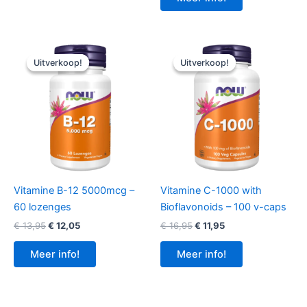
€ 14,95.
€ 11,95.
Uitverkoop!
Uitverkoop!
Uitverkoop!
Uitverkoop!
Vitamine B-12 5000mcg –
Vitamine C-1000 with
60 lozenges
Bioflavonoids – 100 v-caps
Oorspronkelijke
Huidige
Oorspronkelijke
Huidige
€
13,95
€
12,05
€
16,95
€
11,95
prijs
prijs
prijs
prijs
was:
is:
was:
is:
Meer info!
Meer info!
€ 13,95.
€ 12,05.
€ 16,95.
€ 11,95.