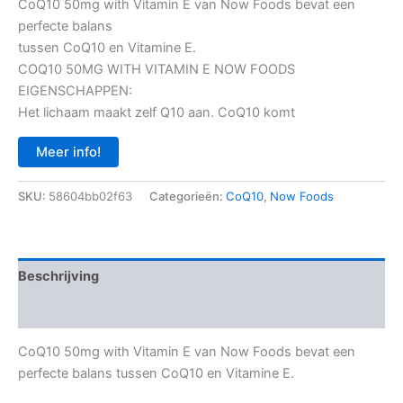
prijs
prijs
CoQ10 50mg with Vitamin E van Now Foods bevat een
perfecte balans
was:
is:
tussen CoQ10 en Vitamine E.
€ 14,95.
€ 12,05.
COQ10 50MG WITH VITAMIN E NOW FOODS
EIGENSCHAPPEN:
Het lichaam maakt zelf Q10 aan. CoQ10 komt
Meer info!
SKU:
58604bb02f63
Categorieën:
CoQ10
,
Now Foods
Beschrijving
Aanvullende informatie
CoQ10 50mg with Vitamin E van Now Foods bevat een
perfecte balans tussen CoQ10 en Vitamine E.