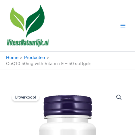
Ga
naar
de
inhoud
Home
Producten
CoQ10 50mg with Vitamin E – 50 softgels
Uitverkoop!