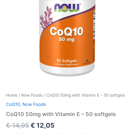
Home
/
Now Foods
/ CoQ10 50mg with Vitamin E – 50 softgels
CoQ10
,
Now Foods
CoQ10 50mg with Vitamin E – 50 softgels
Oorspronkelijke
Huidige
€
14,95
€
12,05