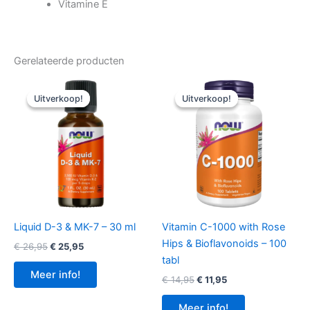
Vitamine E
Gerelateerde producten
Uitverkoop!
Uitverkoop!
Uitverkoop!
Uitverkoop!
Liquid D-3 & MK-7 – 30 ml
Vitamin C-1000 with Rose
Hips & Bioflavonoids – 100
Oorspronkelijke
Huidige
€
26,95
€
25,95
prijs
prijs
tabl
was:
is:
Meer info!
Oorspronkelijke
Huidige
€
14,95
€
11,95
€ 26,95.
€ 25,95.
prijs
prijs
was:
is:
Meer info!