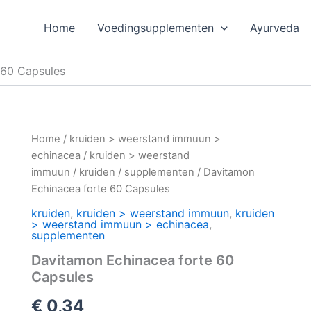
Home
Voedingsupplementen
Ayurveda
 60 Capsules
Home
/
kruiden > weerstand immuun >
echinacea
/
kruiden > weerstand
immuun
/
kruiden
/
supplementen
/ Davitamon
Echinacea forte 60 Capsules
kruiden
,
kruiden > weerstand immuun
,
kruiden
> weerstand immuun > echinacea
,
supplementen
Davitamon Echinacea forte 60
Capsules
€
0,34