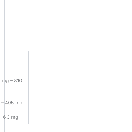
 mg – 810
 – 405 mg
 – 6,3 mg