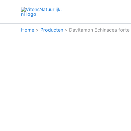
Ga
naar
de
inhoud
Home
Producten
Davitamon Echinacea forte