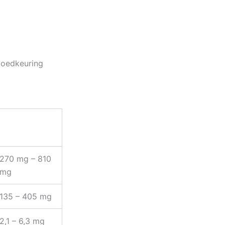
goedkeuring
270 mg – 810
mg
135 – 405 mg
2,1 – 6,3 mg