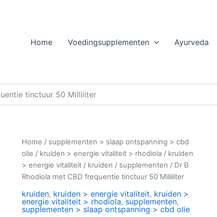
Home
Voedingsupplementen
Ayurveda
ntie tinctuur 50 Milliliter
Home
/
supplementen > slaap ontspanning > cbd
olie
/
kruiden > energie vitaliteit > rhodiola
/
kruiden
> energie vitaliteit
/
kruiden
/
supplementen
/ Dr B
Rhodiola met CBD frequentie tinctuur 50 Milliliter
kruiden
,
kruiden > energie vitaliteit
,
kruiden >
energie vitaliteit > rhodiola
,
supplementen
,
supplementen > slaap ontspanning > cbd olie