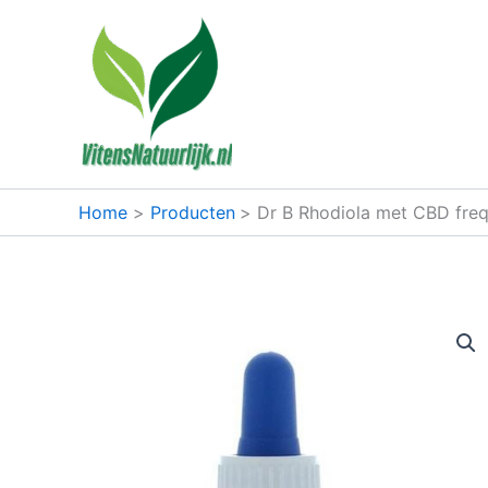
Ga
naar
de
inhoud
Home
Producten
Dr B Rhodiola met CBD freque