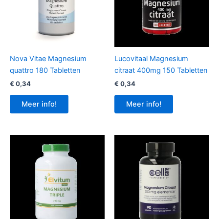
Nova Vitae Magnesium
Lucovitaal Magnesium
quattro 180 Tabletten
citraat 400mg 150 Tabletten
€
0,34
€
0,34
Meer info!
Meer info!