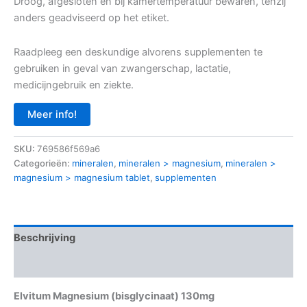
Droog, afgesloten en bij kamertemperatuur bewaren, tenzij
anders geadviseerd op het etiket.
Raadpleeg een deskundige alvorens supplementen te
gebruiken in geval van zwangerschap, lactatie,
medicijngebruik en ziekte.
Meer info!
SKU:
769586f569a6
Categorieën:
mineralen
,
mineralen > magnesium
,
mineralen >
magnesium > magnesium tablet
,
supplementen
Beschrijving
Aanvullende informatie
Elvitum Magnesium (bisglycinaat) 130mg