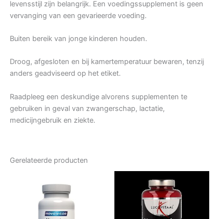
levensstijl zijn belangrijk. Een voedingssupplement is geen
vervanging van een gevarieerde voeding.
Buiten bereik van jonge kinderen houden.
Droog, afgesloten en bij kamertemperatuur bewaren, tenzij
anders geadviseerd op het etiket.
Raadpleeg een deskundige alvorens supplementen te
gebruiken in geval van zwangerschap, lactatie,
medicijngebruik en ziekte.
Gerelateerde producten