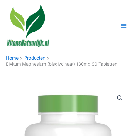
Ga
naar
de
inhoud
Home
Producten
Elvitum Magnesium (bisglycinaat) 130mg 90 Tabletten