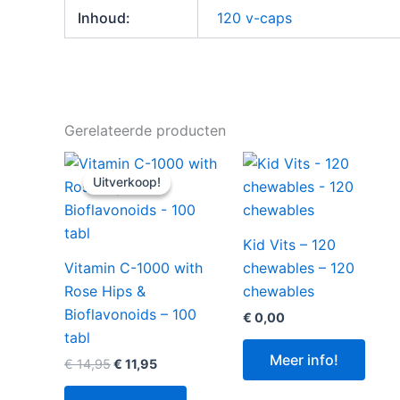
Inhoud:
120 v-caps
Gerelateerde producten
Uitverkoop!
Uitverkoop!
Kid Vits – 120
Vitamin C-1000 with
chewables – 120
Rose Hips &
chewables
Bioflavonoids – 100
€
0,00
tabl
Meer info!
Oorspronkelijke
Huidige
€
14,95
€
11,95
prijs
prijs
was:
is: