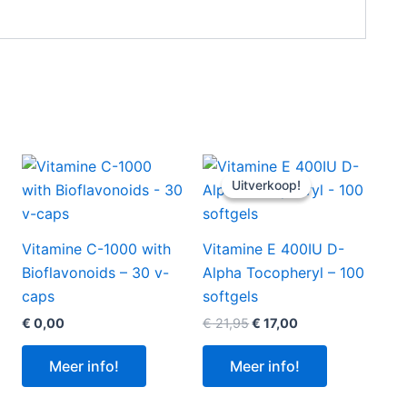
Uitverkoop!
Uitverkoop!
Vitamine C-1000 with
Vitamine E 400IU D-
Bioflavonoids – 30 v-
Alpha Tocopheryl – 100
caps
softgels
Oorspronkelijke
Huidige
€
0,00
€
21,95
€
17,00
prijs
prijs
was:
is:
Meer info!
Meer info!
€ 21,95.
€ 17,00.