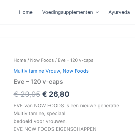
Home
Voedingsupplementen
Ayurveda
Home
/
Now Foods
/ Eve – 120 v-caps
Multivitamine Vrouw
,
Now Foods
Eve – 120 v-caps
Oorspronkelijke
Huidige
€
29,95
€
26,80
prijs
prijs
EVE van NOW FOODS is een nieuwe generatie
Multivitamine, speciaal
was:
is:
bedoeld voor vrouwen.
€ 29,95.
€ 26,80.
EVE NOW FOODS EIGENSCHAPPEN: