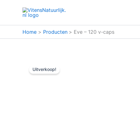
Ga
naar
de
inhoud
Home
Producten
Eve – 120 v-caps
Uitverkoop!