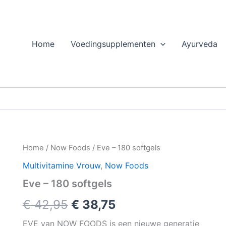
Home
Voedingsupplementen
Ayurveda
Home
/
Now Foods
/ Eve – 180 softgels
Multivitamine Vrouw
,
Now Foods
Eve – 180 softgels
Oorspronkelijke
Huidige
€
42,95
€
38,75
prijs
prijs
EVE van NOW FOODS is een nieuwe generatie