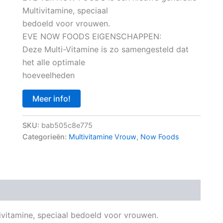
Multivitamine, speciaal
was:
is:
bedoeld voor vrouwen.
€ 42,95.
€ 38,75.
EVE NOW FOODS EIGENSCHAPPEN:
Deze Multi-Vitamine is zo samengesteld dat
het alle optimale
hoeveelheden
Meer info!
SKU:
bab505c8e775
Categorieën:
Multivitamine Vrouw
,
Now Foods
ivitamine, speciaal bedoeld voor vrouwen.