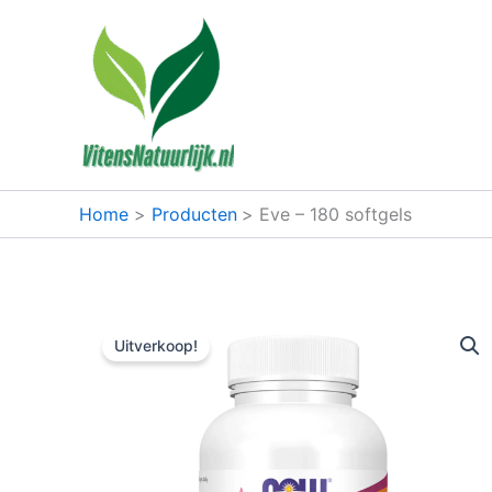
Ga
naar
de
inhoud
Home
Producten
Eve – 180 softgels
Uitverkoop!