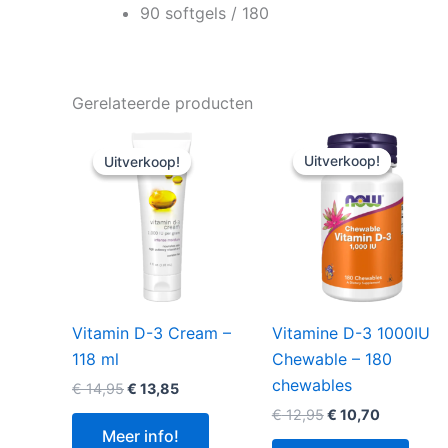
90 softgels / 180
Gerelateerde producten
Uitverkoop!
Uitverkoop!
Uitverkoop!
Uitverkoop!
Vitamin D-3 Cream –
Vitamine D-3 1000IU
118 ml
Chewable – 180
chewables
Oorspronkelijke
Huidige
€
14,95
€
13,85
prijs
prijs
Oorspronkelijke
Huidige
€
12,95
€
10,70
was:
is:
prijs
prijs
Meer info!
€ 14,95.
€ 13,85.