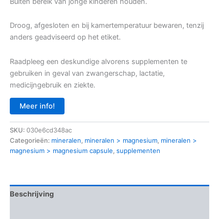
Buiten bereik van jonge kinderen houden.
Droog, afgesloten en bij kamertemperatuur bewaren, tenzij
anders geadviseerd op het etiket.
Raadpleeg een deskundige alvorens supplementen te
gebruiken in geval van zwangerschap, lactatie,
medicijngebruik en ziekte.
Meer info!
SKU:
030e6cd348ac
Categorieën:
mineralen
,
mineralen > magnesium
,
mineralen >
magnesium > magnesium capsule
,
supplementen
Beschrijving
Aanvullende informatie