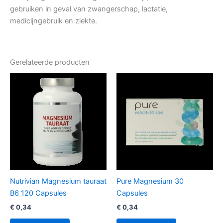
gebruiken in geval van zwangerschap, lactatie,
medicijngebruik en ziekte.
Gerelateerde producten
Nutrivian Magnesium tauraat
Pure Magnesium 30
B6 120 Capsules
Capsules
€
0,34
€
0,34