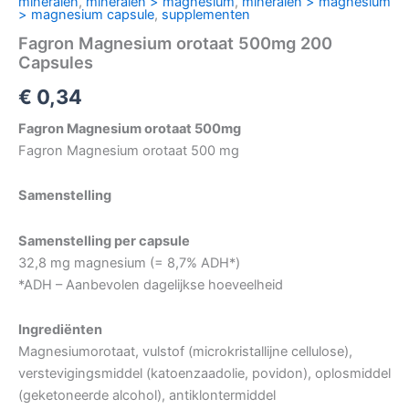
mineralen
,
mineralen > magnesium
,
mineralen > magnesium
> magnesium capsule
,
supplementen
Fagron Magnesium orotaat 500mg 200
Capsules
€
0,34
Fagron Magnesium orotaat 500mg
Fagron Magnesium orotaat 500 mg
Samenstelling
Samenstelling per capsule
32,8 mg magnesium (= 8,7% ADH*)
*ADH – Aanbevolen dagelijkse hoeveelheid
Ingrediënten
Magnesiumorotaat, vulstof (microkristallijne cellulose),
verstevigingsmiddel (katoenzaadolie, povidon), oplosmiddel
(geketoneerde alcohol), antiklontermiddel