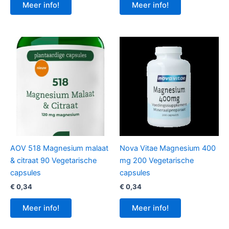
Meer info!
Meer info!
AOV 518 Magnesium malaat
Nova Vitae Magnesium 400
& citraat 90 Vegetarische
mg 200 Vegetarische
capsules
capsules
€
0,34
€
0,34
Meer info!
Meer info!