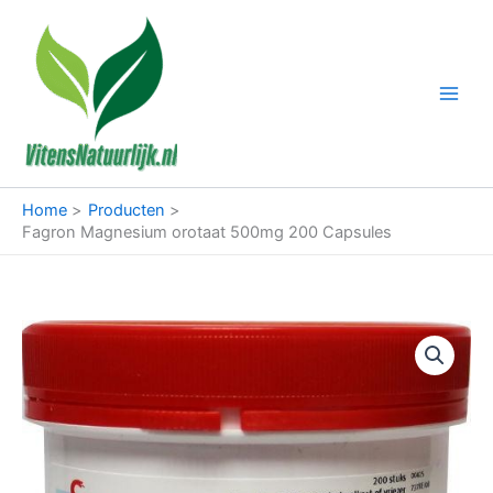
Ga
naar
de
inhoud
Home
Producten
Fagron Magnesium orotaat 500mg 200 Capsules