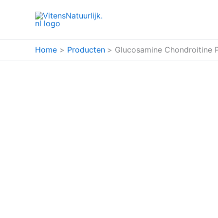
Ga
naar
de
inhoud
Home
Producten
Glucosamine Chondroitine P