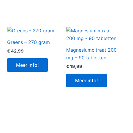
Greens – 270 gram
Magnesiumcitraat 200
€
42,99
mg – 90 tabletten
Meer info!
€
19,99
Meer info!