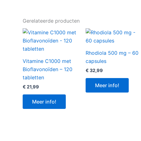
Gerelateerde producten
Rhodiola 500 mg – 60
Vitamine C1000 met
capsules
Bioflavonoïden – 120
€
32,99
tabletten
Meer info!
€
21,99
Meer info!