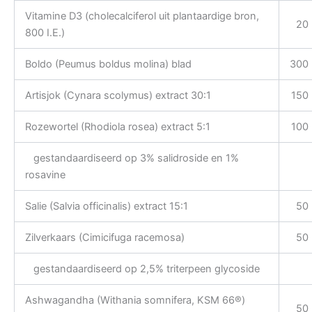
Vitamine D3 (cholecalciferol uit plantaardige bron,
20
800 I.E.)
Boldo (Peumus boldus molina) blad
300
Artisjok (Cynara scolymus) extract 30:1
150
Rozewortel (Rhodiola rosea) extract 5:1
100
gestandaardiseerd op 3% salidroside en 1%
rosavine
Salie (Salvia officinalis) extract 15:1
50
Zilverkaars (Cimicifuga racemosa)
50
gestandaardiseerd op 2,5% triterpeen glycoside
Ashwagandha (Withania somnifera, KSM 66®)
50