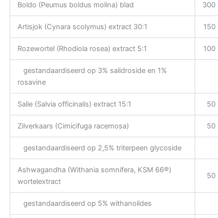
Boldo (Peumus boldus molina) blad
300
Artisjok (Cynara scolymus) extract 30:1
150
Rozewortel (Rhodiola rosea) extract 5:1
100
gestandaardiseerd op 3% salidroside en 1%
rosavine
Salie (Salvia officinalis) extract 15:1
50
Zilverkaars (Cimicifuga racemosa)
50
gestandaardiseerd op 2,5% triterpeen glycoside
Ashwagandha (Withania somnifera, KSM 66®)
50
wortelextract
gestandaardiseerd op 5% withanolides