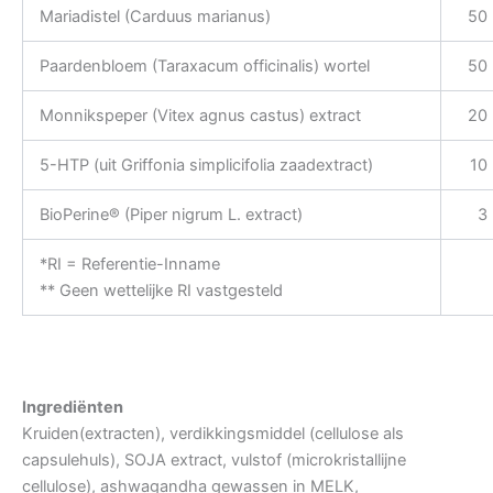
Mariadistel (Carduus marianus)
50
Paardenbloem (Taraxacum officinalis) wortel
50
Monnikspeper (Vitex agnus castus) extract
20
5-HTP (uit Griffonia simplicifolia zaadextract)
10
BioPerine® (Piper nigrum L. extract)
3
*RI = Referentie-Inname
** Geen wettelijke RI vastgesteld
Ingrediënten
Kruiden(extracten), verdikkingsmiddel (cellulose als
capsulehuls), SOJA extract, vulstof (microkristallijne
cellulose), ashwagandha gewassen in MELK,