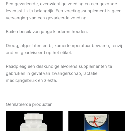
Een gevarieerde, evenwichtige voeding en een gezonde
levensstijl zijn belangrijk. Een voedingssupplement is geen
vervanging van een gevarieerde voeding.
Buiten bereik van jonge kinderen houden.
Droog, afgesloten en bij kamertemperatuur bewaren, tenzij
anders geadviseerd op het etiket.
Raadpleeg een deskundige alvorens supplementen te
gebruiken in geval van zwangerschap, lactatie,
medicijngebruik en ziekte.
Gerelateerde producten