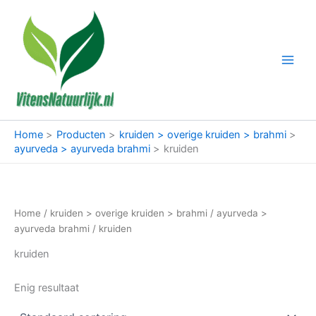
Ga
naar
de
inhoud
Home
Producten
kruiden > overige kruiden > brahmi
ayurveda > ayurveda brahmi
kruiden
Home
/
kruiden > overige kruiden > brahmi
/
ayurveda >
ayurveda brahmi
/ kruiden
kruiden
Enig resultaat