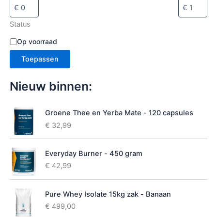
l
e
c
Status
t
e
B
Op voorraad
r
e
e
Toepassen
s
n
c
h
Nieuw binnen:
i
k
b
Groene Thee en Yerba Mate - 120 capsules
a
€
32,99
a
r
h
Everyday Burner - 450 gram
e
€
42,99
i
d
Pure Whey Isolate 15kg zak - Banaan
€
499,00