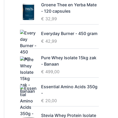
a
Groene Thee en Yerba Mate
a
- 120 capsules
r
h
€
32,99
e
i
Everyday Burner - 450 gram
d
€
42,99
Pure Whey Isolate 15kg zak
- Banaan
€
499,00
Essential Amino Acids 350g
-
€
20,00
Stevia Whey Protein Isolate