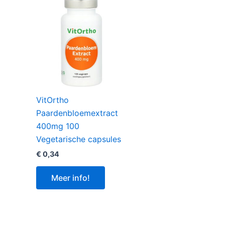
VitOrtho
Paardenbloemextract
400mg 100
Vegetarische capsules
€
0,34
Meer info!