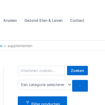
Kruiden
Gezond Eten & Leven
Contact
en
supplementen
Z
Zoeken
o
e
k
E
e
e
n
n
c
a
Filter producten