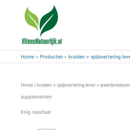
Ga
naar
de
inhoud
Home
Producten
kruiden > spijsvertering le
Home
/
kruiden > spijsvertering lever > paardenbloem
supplementen
Enig resultaat