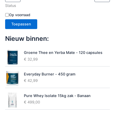
c
Status
t
e
B
Op voorraad
r
e
e
Toepassen
s
n
c
h
Nieuw binnen:
i
k
b
Groene Thee en Yerba Mate - 120 capsules
a
€
32,99
a
r
h
Everyday Burner - 450 gram
e
€
42,99
i
d
Pure Whey Isolate 15kg zak - Banaan
€
499,00