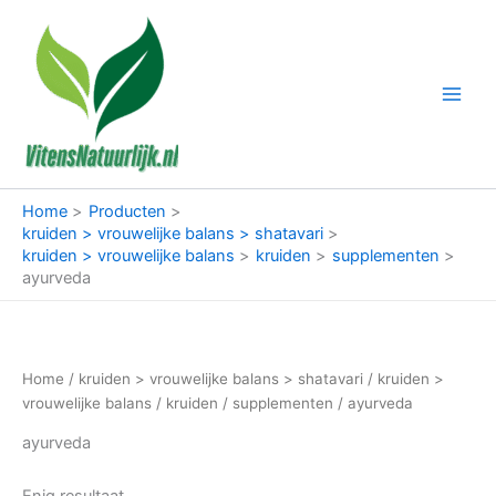
Ga
naar
de
inhoud
Home
Producten
kruiden > vrouwelijke balans > shatavari
kruiden > vrouwelijke balans
kruiden
supplementen
ayurveda
Home
/
kruiden > vrouwelijke balans > shatavari
/
kruiden >
vrouwelijke balans
/
kruiden
/
supplementen
/ ayurveda
ayurveda