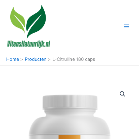
Ga
naar
de
inhoud
Home
Producten
L-Citrulline 180 caps