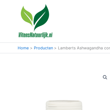
Ga
naar
de
inhoud
Home
Producten
Lamberts Ashwagandha com