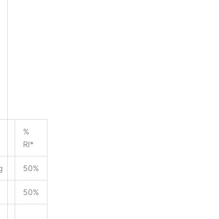
%
RI*
g
50%
50%