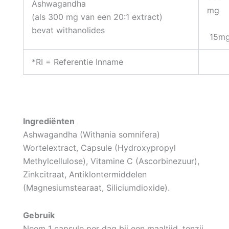
Ashwagandha
mg
(als 300 mg van een 20:1 extract)
bevat withanolides
15m
*RI = Referentie Inname
Ingrediënten
Ashwagandha (Withania somnifera)
Wortelextract, Capsule (Hydroxypropyl
Methylcellulose), Vitamine C (Ascorbinezuur),
Zinkcitraat, Antiklontermiddelen
(Magnesiumstearaat, Siliciumdioxide).
Gebruik
Neem 1 capsule per dag bij een maaltijd, tenzij