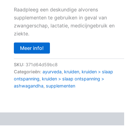
Raadpleeg een deskundige alvorens
supplementen te gebruiken in geval van
zwangerschap, lactatie, medicijngebruik en
ziekte.
Meer info!
SKU:
371d64d59bc8
Categorieën:
ayurveda
,
kruiden
,
kruiden > slaap
ontspanning
,
kruiden > slaap ontspanning >
ashwagandha
,
supplementen