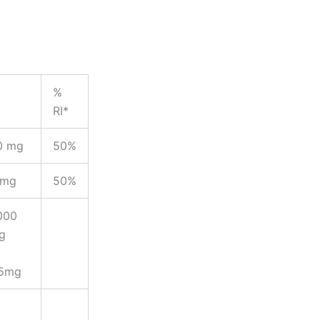
%
RI*
0 mg
50%
 mg
50%
000
g
5mg