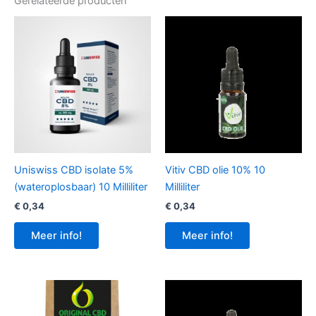
Gerelateerde producten
Uniswiss CBD isolate 5%
Vitiv CBD olie 10% 10
(wateroplosbaar) 10 Milliliter
Milliliter
€
0,34
€
0,34
Meer info!
Meer info!