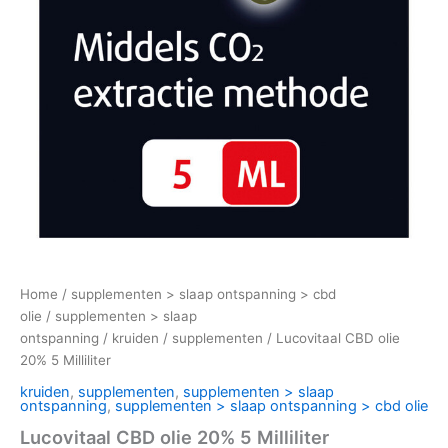
Home
/
supplementen > slaap ontspanning > cbd
olie
/
supplementen > slaap
ontspanning
/
kruiden
/
supplementen
/ Lucovitaal CBD olie
20% 5 Milliliter
kruiden
,
supplementen
,
supplementen > slaap
ontspanning
,
supplementen > slaap ontspanning > cbd olie
Lucovitaal CBD olie 20% 5 Milliliter