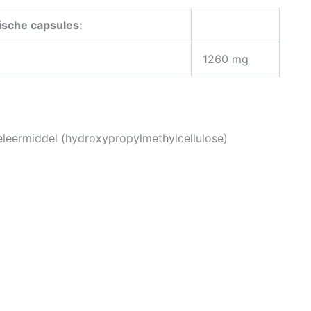
ische capsules:
1260 mg
geleermiddel (hydroxypropylmethylcellulose)