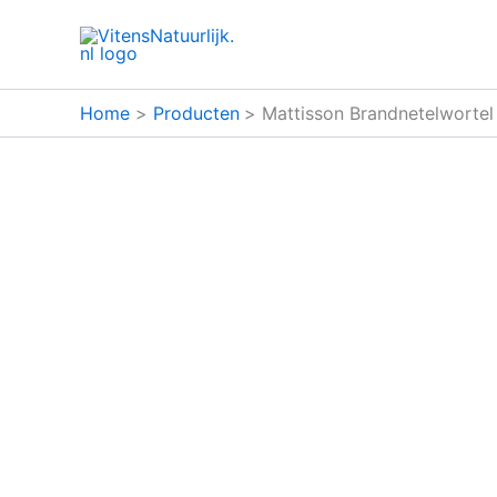
Ga
naar
de
inhoud
Home
Producten
Mattisson Brandnetelwortel