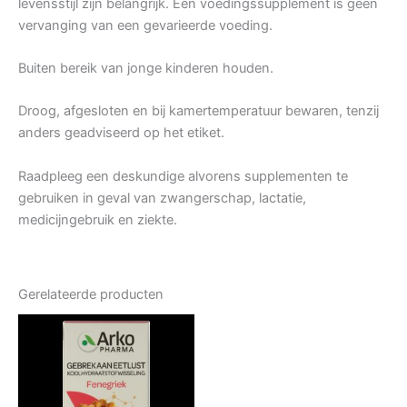
levensstijl zijn belangrijk. Een voedingssupplement is geen
vervanging van een gevarieerde voeding.
Buiten bereik van jonge kinderen houden.
Droog, afgesloten en bij kamertemperatuur bewaren, tenzij
anders geadviseerd op het etiket.
Raadpleeg een deskundige alvorens supplementen te
gebruiken in geval van zwangerschap, lactatie,
medicijngebruik en ziekte.
Gerelateerde producten