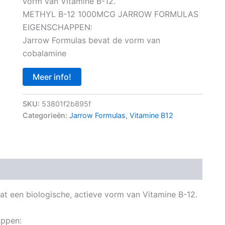
vorm van Vitamine B-12.
METHYL B-12 1000MCG JARROW FORMULAS
EIGENSCHAPPEN:
Jarrow Formulas bevat de vorm van
cobalamine
Meer info!
SKU:
53801f2b895f
Categorieën:
Jarrow Formulas
,
Vitamine B12
t een biologische, actieve vorm van Vitamine B-12.
appen: