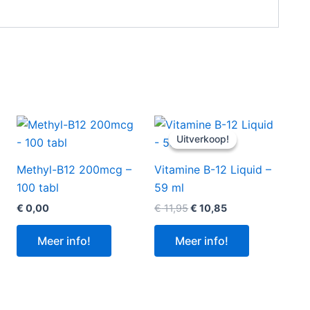
Uitverkoop!
Uitverkoop!
Methyl-B12 200mcg –
Vitamine B-12 Liquid –
100 tabl
59 ml
Oorspronkelijke
Huidige
€
0,00
€
11,95
€
10,85
prijs
prijs
was:
is:
Meer info!
Meer info!
€ 11,95.
€ 10,85.