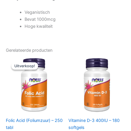
Veganistisch
Bevat 1000mcg
Hoge kwaliteit
Gerelateerde producten
Uitverkoop!
Uitverkoop!
Folic Acid (Foliumzuur) – 250
Vitamine D-3 400IU – 180
tabl
softgels