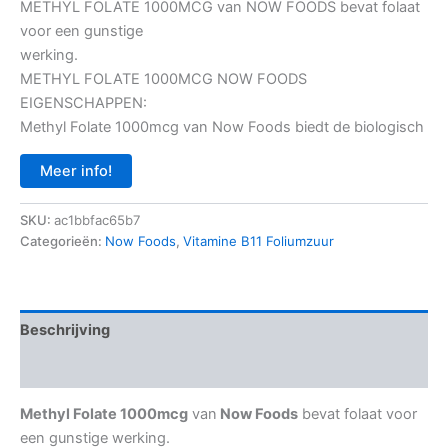
prijs
prijs
METHYL FOLATE 1000MCG van NOW FOODS bevat folaat
voor een gunstige
was:
is:
werking.
€ 18,95.
€ 14,95.
METHYL FOLATE 1000MCG NOW FOODS
EIGENSCHAPPEN:
Methyl Folate 1000mcg van Now Foods biedt de biologisch
Meer info!
SKU:
ac1bbfac65b7
Categorieën:
Now Foods
,
Vitamine B11 Foliumzuur
Beschrijving
Aanvullende informatie
Methyl Folate 1000mcg
van
Now Foods
bevat folaat voor
een gunstige werking.