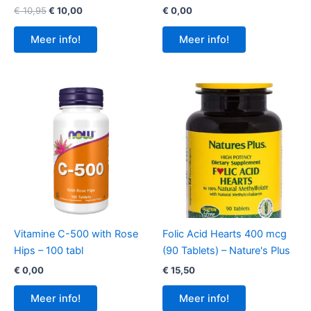
Oorspronkelijke
Huidige
€
10,95
€
10,00
€
0,00
prijs
prijs
was:
is:
Meer info!
Meer info!
€ 10,95.
€ 10,00.
Vitamine C-500 with Rose
Folic Acid Hearts 400 mcg
Hips – 100 tabl
(90 Tablets) – Nature's Plus
€
0,00
€
15,50
Meer info!
Meer info!