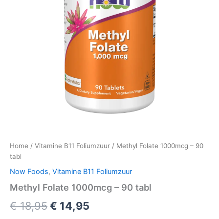
Home
/
Vitamine B11 Foliumzuur
/ Methyl Folate 1000mcg – 90
tabl
Now Foods
,
Vitamine B11 Foliumzuur
Methyl Folate 1000mcg – 90 tabl
Oorspronkelijke
Huidige
€
18,95
€
14,95