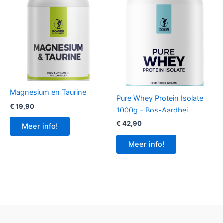
Magnesium en Taurine
Pure Whey Protein Isolate
€
19,90
1000g – Bos-Aardbei
€
42,90
Meer info!
Meer info!