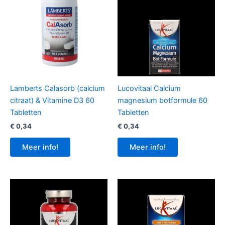
Lamberts Calasorb (calcium
Lucovitaal Calcium
citraat) & Vitamine D3 60
magnesium botformule 60
Tabletten
Tabletten
€
0,34
€
0,34
Meer info!
Meer info!