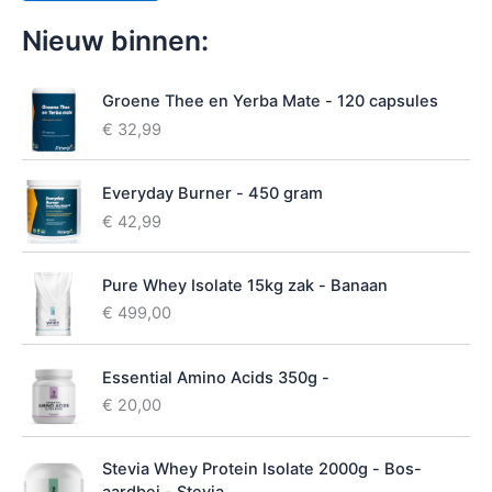
n
c
h
Nieuw binnen:
i
k
b
Groene Thee en Yerba Mate - 120 capsules
a
€
32,99
a
r
h
Everyday Burner - 450 gram
e
€
42,99
i
d
Pure Whey Isolate 15kg zak - Banaan
€
499,00
Essential Amino Acids 350g -
€
20,00
Stevia Whey Protein Isolate 2000g - Bos-