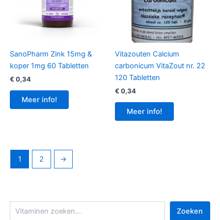
SanoPharm Zink 15mg &
Vitazouten Calcium
koper 1mg 60 Tabletten
carbonicum VitaZout nr. 22
120 Tabletten
€
0,34
€
0,34
Meer info!
Meer info!
1
2
→
Z
Zoeken
o