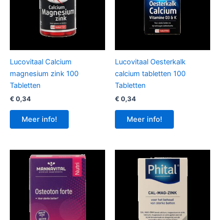
Lucovitaal Calcium
Lucovitaal Oesterkalk
magnesium zink 100
calcium tabletten 100
Tabletten
Tabletten
€
0,34
€
0,34
Meer info!
Meer info!