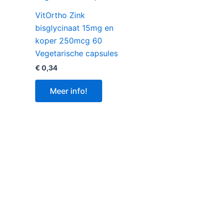
VitOrtho Zink
bisglycinaat 15mg en
koper 250mcg 60
Vegetarische capsules
€
0,34
Meer info!