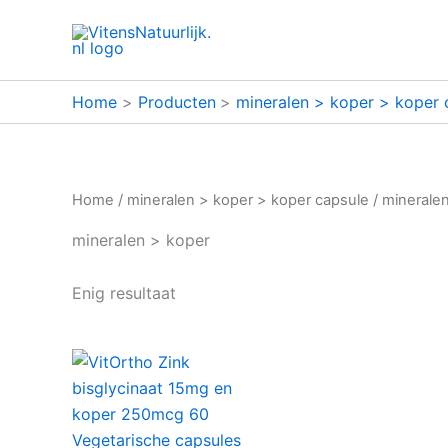
Ga
naar
de
inhoud
Home
Producten
mineralen > koper > koper 
Home
/
mineralen > koper > koper capsule
/ minerale
mineralen > koper
Enig resultaat