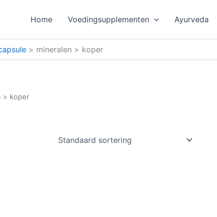
Home
Voedingsupplementen
Ayurveda
capsule
mineralen > koper
n > koper