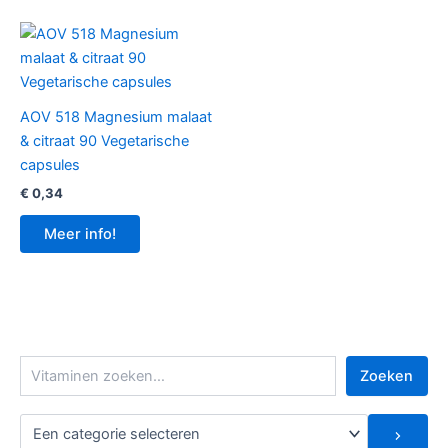
AOV 518 Magnesium malaat
& citraat 90 Vegetarische
capsules
€
0,34
Meer info!
Z
Zoeken
o
e
E
k
e
e