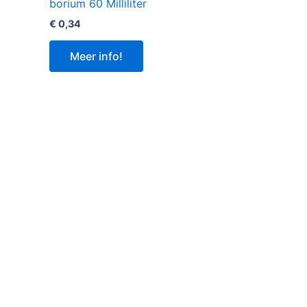
borium 60 Milliliter
€
0,34
Meer info!