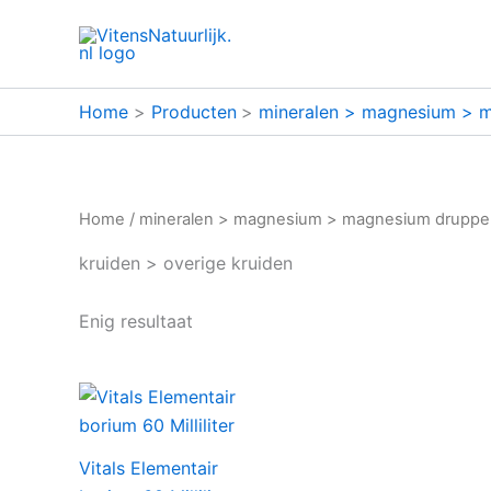
Ga
naar
de
inhoud
Home
Producten
mineralen > magnesium > 
Home
/
mineralen > magnesium > magnesium druppe
kruiden > overige kruiden
Enig resultaat
Vitals Elementair