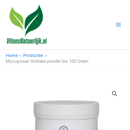
Ga
naar
de
inhoud
Home
Producten
Mycopower Shiitake poeder bio 100 Gram