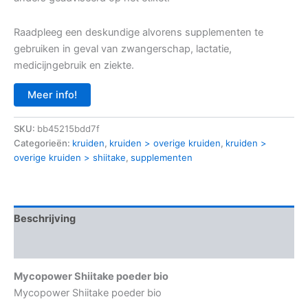
Raadpleeg een deskundige alvorens supplementen te
gebruiken in geval van zwangerschap, lactatie,
medicijngebruik en ziekte.
Meer info!
SKU:
bb45215bdd7f
Categorieën:
kruiden
,
kruiden > overige kruiden
,
kruiden >
overige kruiden > shiitake
,
supplementen
Beschrijving
Aanvullende informatie
Mycopower Shiitake poeder bio
Mycopower Shiitake poeder bio