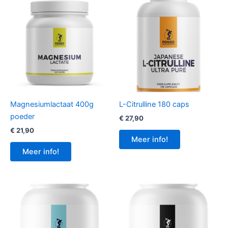
Magnesiumlactaat 400g
L-Citrulline 180 caps
poeder
€
27,90
€
21,90
Meer info!
Meer info!