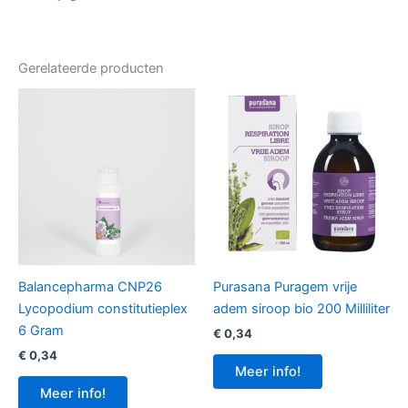
Gerelateerde producten
Balancepharma CNP26
Purasana Puragem vrije
Lycopodium constitutieplex
adem siroop bio 200 Milliliter
6 Gram
€
0,34
€
0,34
Meer info!
Meer info!