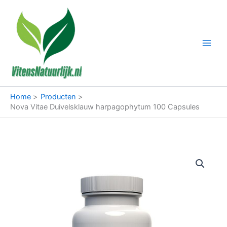
Ga
naar
de
inhoud
Home
Producten
Nova Vitae Duivelsklauw harpagophytum 100 Capsules