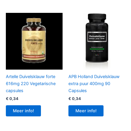
Artelle Duivelsklauw forte
APB Holland Duivelsklauw
616mg 220 Vegetarische
extra puur 400mg 90
capsules
Capsules
€
0,34
€
0,34
Meer info!
Meer info!