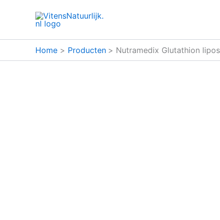
Ga
naar
de
inhoud
Home
Producten
Nutramedix Glutathion lipo