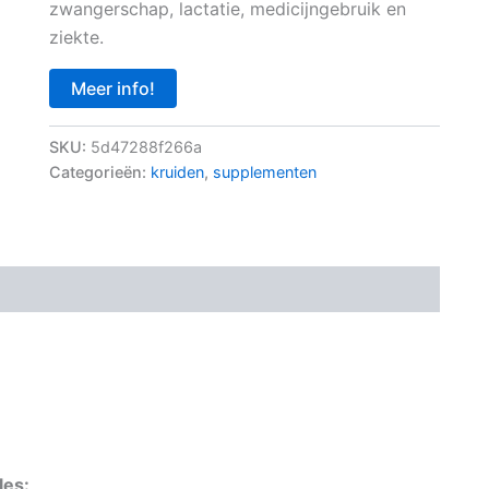
zwangerschap, lactatie, medicijngebruik en
ziekte.
Meer info!
SKU:
5d47288f266a
Categorieën:
kruiden
,
supplementen
les: