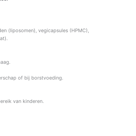
iden (liposomen), vegicapsules (HPMC),
at).
maag.
erschap of bij borstvoeding.
reik van kinderen.