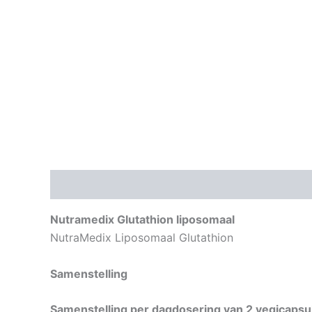
Beschrijving
Aanvullende informatie
Nutramedix Glutathion liposomaal
NutraMedix Liposomaal Glutathion
Samenstelling
Samenstelling per dagdosering van 2 vegicapsu