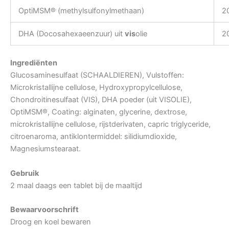
OptiMSM® (methylsulfonylmethaan)
2
DHA (Docosahexaeenzuur) uit
vis
olie
2
Ingrediënten
Glucosaminesulfaat (SCHAALDIEREN), Vulstoffen:
Microkristallijne cellulose, Hydroxypropylcellulose,
Chondroitinesulfaat (VIS), DHA poeder (uit VISOLIE),
OptiMSM®, Coating: alginaten, glycerine, dextrose,
microkristallijne cellulose, rijstderivaten, capric triglyceride,
citroenaroma, antiklontermiddel: silidiumdioxide,
Magnesiumstearaat.
Gebruik
2 maal daags een tablet bij de maaltijd
Bewaarvoorschrift
Droog en koel bewaren