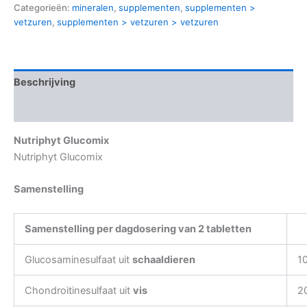
Categorieën:
mineralen
,
supplementen
,
supplementen >
vetzuren
,
supplementen > vetzuren > vetzuren
Beschrijving
Aanvullende informatie
Nutriphyt Glucomix
Nutriphyt Glucomix
Samenstelling
Samenstelling per dagdosering van 2 tabletten
Glucosaminesulfaat uit
schaaldieren
1
Chondroitinesulfaat uit
vis
2