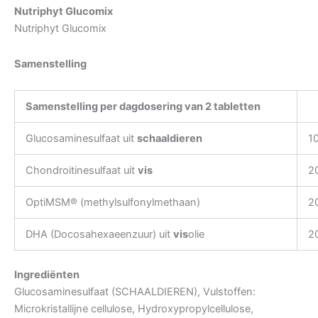
Nutriphyt Glucomix
Nutriphyt Glucomix
Samenstelling
Samenstelling per dagdosering van 2 tabletten
Glucosaminesulfaat uit
schaaldieren
1
Chondroitinesulfaat uit
vis
2
OptiMSM® (methylsulfonylmethaan)
2
DHA (Docosahexaeenzuur) uit
vis
olie
2
Ingrediënten
Glucosaminesulfaat (SCHAALDIEREN), Vulstoffen:
Microkristallijne cellulose, Hydroxypropylcellulose,