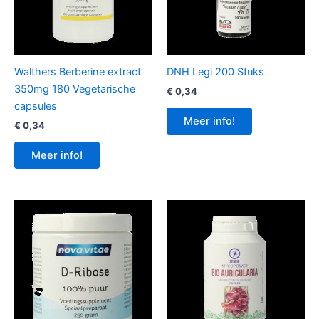
Walthers Berberine extract
DNH Legi 200 Stuks
350mg 180 Vegetarische
€
0,34
capsules
Meer info!
€
0,34
Meer info!