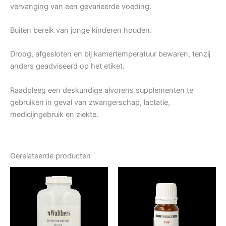
vervanging van een gevarieerde voeding.
Buiten bereik van jonge kinderen houden.
Droog, afgesloten en bij kamertemperatuur bewaren, tenzij
anders geadviseerd op het etiket.
Raadpleeg een deskundige alvorens supplementen te
gebruiken in geval van zwangerschap, lactatie,
medicijngebruik en ziekte.
Gerelateerde producten