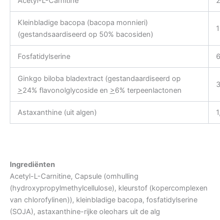
Acetyl-L-Carnitine
Kleinbladige bacopa (bacopa monnieri)
(gestandsaardiseerd op 50% bacosiden)
Fosfatidylserine
Ginkgo biloba bladextract (gestandaardiseerd op
>
24% flavonolglycoside en
>
6% terpeenlactonen
Astaxanthine (uit algen)
1
Ingrediënten
Acetyl-L-Carnitine, Capsule (omhulling
(hydroxypropylmethylcellulose), kleurstof (kopercomplexen
van chlorofylinen)), kleinbladige bacopa, fosfatidylserine
(SOJA), astaxanthine-rijke oleohars uit de alg