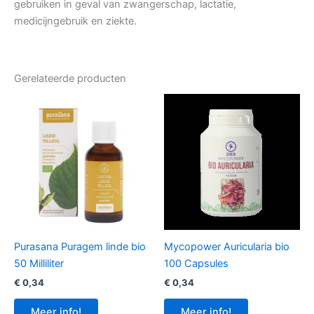
gebruiken in geval van zwangerschap, lactatie,
medicijngebruik en ziekte.
Gerelateerde producten
Purasana Puragem linde bio
Mycopower Auricularia bio
50 Milliliter
100 Capsules
€
0,34
€
0,34
Meer info!
Meer info!