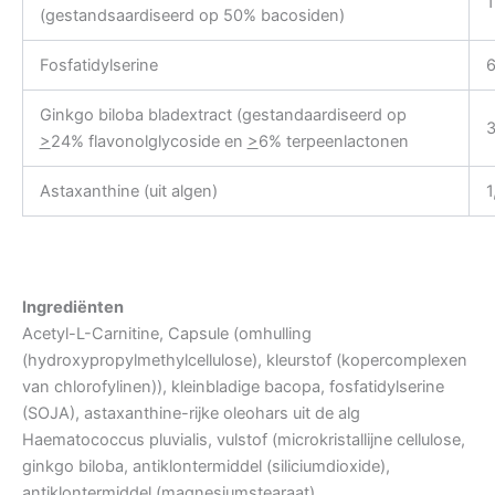
(gestandsaardiseerd op 50% bacosiden)
Fosfatidylserine
Ginkgo biloba bladextract (gestandaardiseerd op
>
24% flavonolglycoside en
>
6% terpeenlactonen
Astaxanthine (uit algen)
1
Ingrediënten
Acetyl-L-Carnitine, Capsule (omhulling
(hydroxypropylmethylcellulose), kleurstof (kopercomplexen
van chlorofylinen)), kleinbladige bacopa, fosfatidylserine
(SOJA), astaxanthine-rijke oleohars uit de alg
Haematococcus pluvialis, vulstof (microkristallijne cellulose,
ginkgo biloba, antiklontermiddel (siliciumdioxide),
antiklontermiddel (magnesiumstearaat)