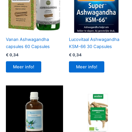
Vanan Ashwagandha
Lucovitaal Ashwagandha
capsules 60 Capsules
KSM-66 30 Capsules
€
0,34
€
0,34
Meer info!
Meer info!