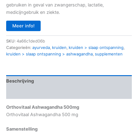
gebruiken in geval van zwangerschap, lactatie,
medicijngebruik en ziekte.
Meer info!
SKU:
4a66c1ded06b
Categorieën:
ayurveda
,
kruiden
,
kruiden > slaap ontspanning
,
kruiden > slaap ontspanning > ashwagandha
,
supplementen
Beschrijving
Aanvullende informatie
Orthovitaal Ashwagandha 500mg
Orthovitaal Ashwagandha 500 mg
Samenstelling