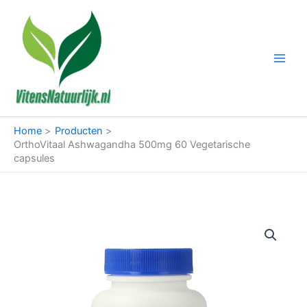
Ga
naar
de
inhoud
Home
Producten
OrthoVitaal Ashwagandha 500mg 60 Vegetarische
capsules