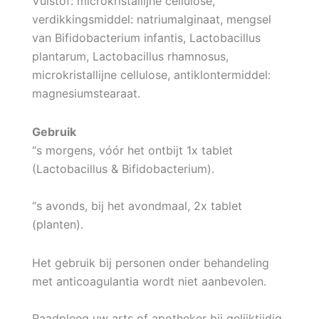
Vulstof: microkristallijne cellulose,
verdikkingsmiddel: natriumalginaat, mengsel
van Bifidobacterium infantis, Lactobacillus
plantarum, Lactobacillus rhamnosus,
microkristallijne cellulose, antiklontermiddel:
magnesiumstearaat.
Gebruik
“s morgens, vóór het ontbijt 1x tablet
(Lactobacillus & Bifidobacterium).
“s avonds, bij het avondmaal, 2x tablet
(planten).
Het gebruik bij personen onder behandeling
met anticoagulantia wordt niet aanbevolen.
Raadpleeg uw arts of apotheker bij gelijktijdig