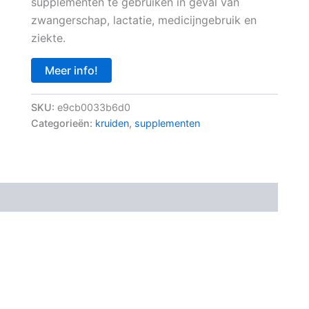
supplementen te gebruiken in geval van
zwangerschap, lactatie, medicijngebruik en
ziekte.
Meer info!
SKU:
e9cb0033b6d0
Categorieën:
kruiden
,
supplementen