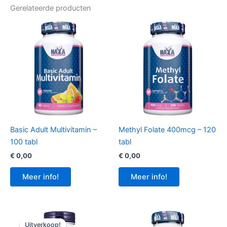
Gerelateerde producten
Basic Adult Multivitamin –
Methyl Folate 400mcg – 120
100 tabl
tabl
€
0,00
€
0,00
Meer info!
Meer info!
Uitverkoop!
Uitverkoop!