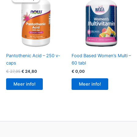
Pantothenic Acid – 250 v-
Food Based Women’s Multi –
caps
60 tabl
Oorspronkelijke
Huidige
€
27,95
€
24,80
€
0,00
prijs
prijs
was:
is:
Meer info!
Meer info!
€ 27,95.
€ 24,80.