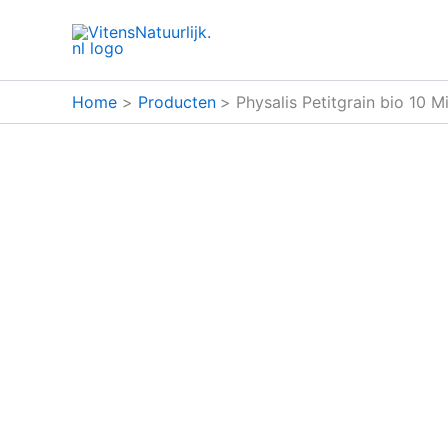
Ga
naar
de
inhoud
Home
Producten
Physalis Petitgrain bio 10 Mil